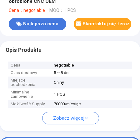
obrobione CNC OEM
Cena：negotiable
MOQ：1 PCS
Najlepsza cena
Skontaktuj się teraz
Opis Produktu
Cena
negotiable
Czas dostawy
5 ~ 8 dni
Miejsce
Chiny
pochodzenia
Minimalne
1 PCS
zamówienie
Możliwość Supply
70000/miesiąc
Zobacz więcej