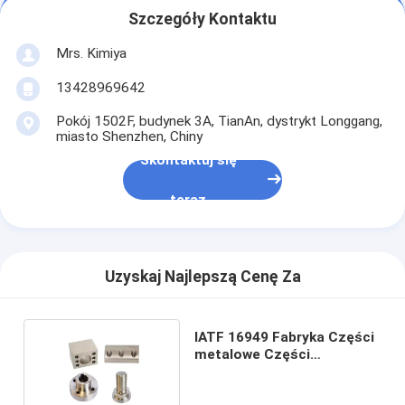
Szczegóły Kontaktu
Mrs. Kimiya
13428969642
Pokój 1502F, budynek 3A, TianAn, dystrykt Longgang,
miasto Shenzhen, Chiny
Skontaktuj się
teraz
Uzyskaj Najlepszą Cenę Za
IATF 16949 Fabryka Części
metalowe Części
obrobione CNC OEM