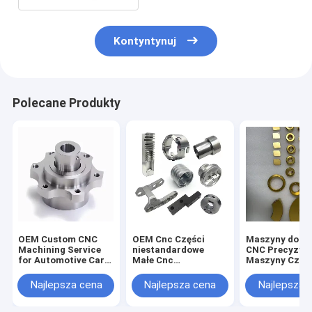
Kontyntynuj
Polecane Produkty
OEM Custom CNC
OEM Cnc Części
Maszyny do ob
Machining Service
niestandardowe
CNC Precyzyjn
for Automotive Car
Małe Cnc
Maszyny Częśc
Parts Aluminium
Przetwarzanie stali
zamówienie M
Nierdzewna Stalowa
Aluminium
Tytan Stal
Najlepsza cena
Najlepsza cena
Najlepsza 
mosiądza CNC
Fresowanie i
Nierdzewna M
Fresowanie części
obrócenie usługi
do obróbki CN