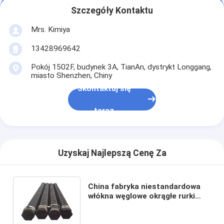
Szczegóły Kontaktu
Mrs. Kimiya
13428969642
Pokój 1502F, budynek 3A, TianAn, dystrykt Longgang,
miasto Shenzhen, Chiny
Skontaktuj się
teraz
Uzyskaj Najlepszą Cenę Za
China fabryka niestandardowa
włókna węglowe okrągłe rurki
rurki rurki z różnych rozmiarów i
tekstur