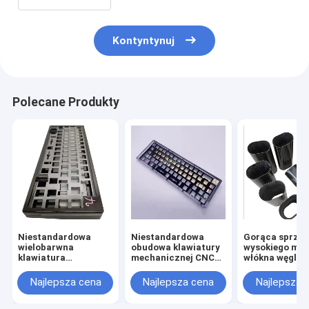
Kontyntynuj
Polecane Produkty
Niestandardowa
Niestandardowa
Gorąca sprzed
wielobarwna
obudowa klawiatury
wysokiego mo
klawiatura
mechanicznej CNC
włókna węglo
anodowana z
obróbki metalowej
aluminium Pudełko
aluminiowej
Najlepsza cena
Najlepsza cena
Najlepsza 
klawiatury płytki Cnc
anodowanej do 60%
obróbki
75% płytki klawiatury