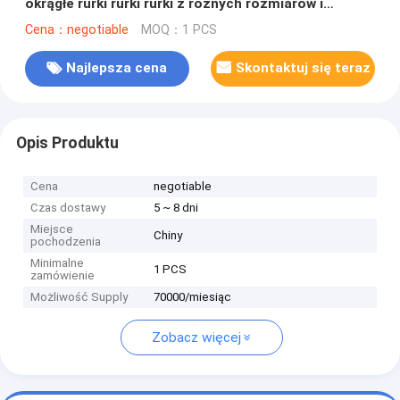
okrągłe rurki rurki rurki z różnych rozmiarów i
tekstur
Cena：negotiable
MOQ：1 PCS
Najlepsza cena
Skontaktuj się teraz
Opis Produktu
Cena
negotiable
Czas dostawy
5 ~ 8 dni
Miejsce
Chiny
pochodzenia
Minimalne
1 PCS
zamówienie
Możliwość Supply
70000/miesiąc
Zobacz więcej