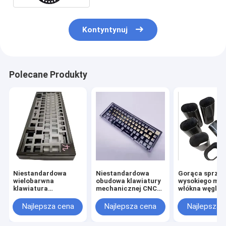
Kontyntynuj
Polecane Produkty
Niestandardowa
Niestandardowa
Gorąca sprzed
wielobarwna
obudowa klawiatury
wysokiego mo
klawiatura
mechanicznej CNC
włókna węglo
anodowana z
obróbki metalowej
aluminium Pudełko
aluminiowej
Najlepsza cena
Najlepsza cena
Najlepsza 
klawiatury płytki Cnc
anodowanej do 60%
obróbki
75% płytki klawiatury