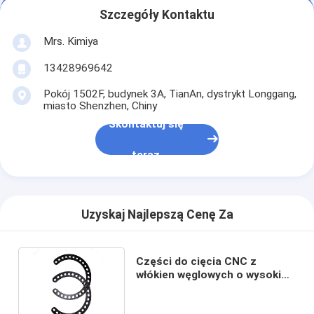
Szczegóły Kontaktu
Mrs. Kimiya
13428969642
Pokój 1502F, budynek 3A, TianAn, dystrykt Longgang,
miasto Shenzhen, Chiny
Skontaktuj się
teraz
Uzyskaj Najlepszą Cenę Za
Części do cięcia CNC z
włókien węglowych o wysokiej
wytrzymałości dla hobby RC