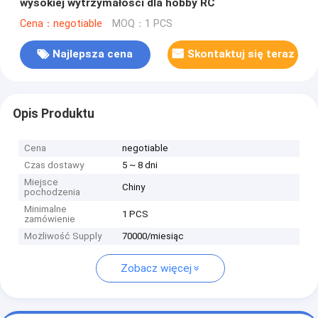
wysokiej wytrzymałości dla hobby RC
Cena：negotiable
MOQ：1 PCS
Najlepsza cena
Skontaktuj się teraz
Opis Produktu
Cena
negotiable
Czas dostawy
5 ~ 8 dni
Miejsce
Chiny
pochodzenia
Minimalne
1 PCS
zamówienie
Możliwość Supply
70000/miesiąc
Zobacz więcej