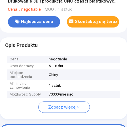
Drukowanie 3D i produkcja CNC części plastikowych
POM Nylon PTFE PEEK
Cena：negotiable
MOQ：1 sztuk
Najlepsza cena
Skontaktuj się teraz
Opis Produktu
Cena
negotiable
Czas dostawy
5 ~ 8 dni
Miejsce
Chiny
pochodzenia
Minimalne
1 sztuk
zamówienie
Możliwość Supply
70000/miesiąc
Zobacz więcej