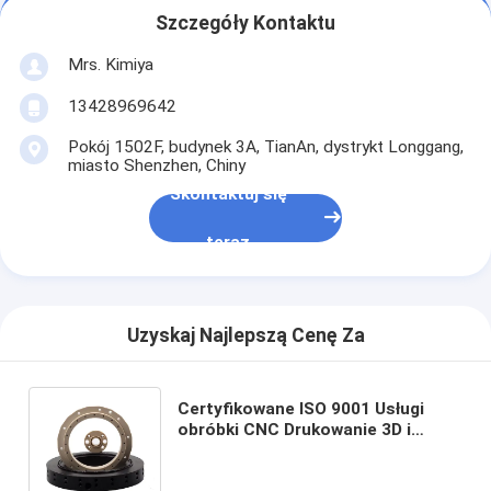
Szczegóły Kontaktu
Mrs. Kimiya
13428969642
Pokój 1502F, budynek 3A, TianAn, dystrykt Longgang,
miasto Shenzhen, Chiny
Skontaktuj się
teraz
Uzyskaj Najlepszą Cenę Za
Certyfikowane ISO 9001 Usługi
obróbki CNC Drukowanie 3D i
produkcja CNC części
plastikowych POM Nylon PTFE