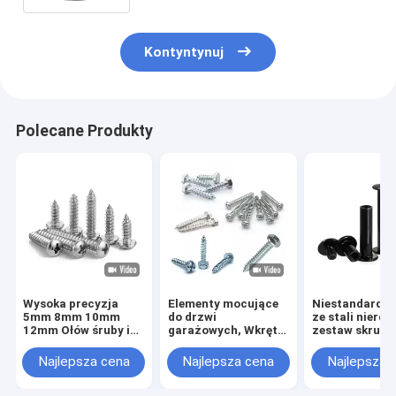
PEEK
Kontyntynuj
Polecane Produkty
Wysoka precyzja
Elementy mocujące
Niestandardo
5mm 8mm 10mm
do drzwi
ze stali nierd
12mm Ołów śruby i
garażowych, Wkręt
zestaw skrut
orzecha T5 T6 T8
samogwintujący do
M4 M5 M6 M8
T10 T12 stal
zawiasów z
DIN914
Najlepsza cena
Najlepsza cena
Najlepsza 
nierdzewna
podkładką gumową,
Trapezoidal śruby
Śruby do prowadnic