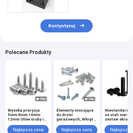
Kontyntynuj
Polecane Produkty
Wysoka precyzja
Elementy mocujące
Niestandardo
5mm 8mm 10mm
do drzwi
ze stali nierd
12mm Ołów śruby i
garażowych, Wkręt
zestaw skrut
orzecha T5 T6 T8
samogwintujący do
M4 M5 M6 M8
T10 T12 stal
zawiasów z
DIN914
Najlepsza cena
Najlepsza cena
Najlepsza 
nierdzewna
podkładką gumową,