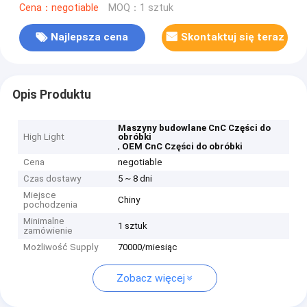
Cena：negotiable
MOQ：1 sztuk
Najlepsza cena
Skontaktuj się teraz
Opis Produktu
Maszyny budowlane CnC Części do
High Light
obróbki
,
OEM CnC Części do obróbki
Cena
negotiable
Czas dostawy
5 ~ 8 dni
Miejsce
Chiny
pochodzenia
Minimalne
1 sztuk
zamówienie
Możliwość Supply
70000/miesiąc
Zobacz więcej