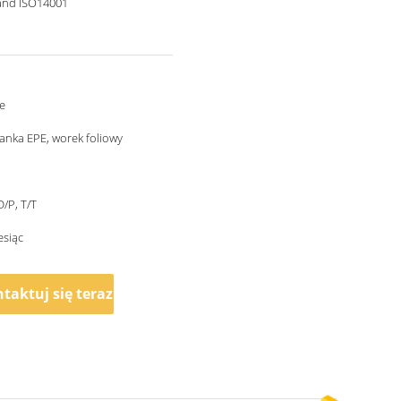
and ISO14001
e
ianka EPE, worek foliowy
D/P, T/T
esiąc
taktuj się teraz