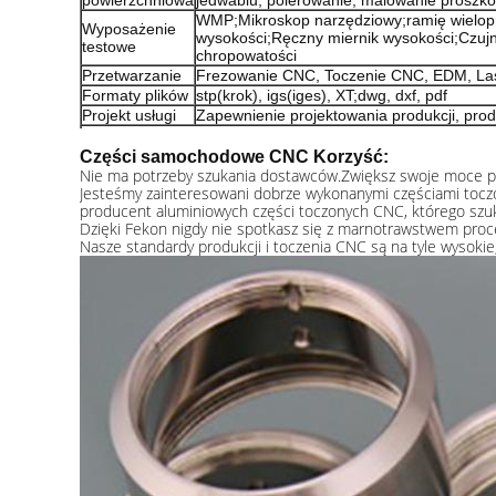
powierzchniowa
jedwabiu, polerowanie, malowanie proszko
WMP;Mikroskop narzędziowy;ramię wielop
Wyposażenie
wysokości;Ręczny miernik wysokości;Czuj
testowe
chropowatości
Przetwarzanie
Frezowanie CNC, Toczenie CNC, EDM, Las
Formaty plików
stp(krok), igs(iges), XT;dwg, dxf, pdf
Projekt usługi
Zapewnienie projektowania produkcji, produk
Części samochodowe CNC
Korzyść:
Nie ma potrzeby szukania dostawców.Zwiększ swoje moce pr
Jesteśmy zainteresowani dobrze wykonanymi częściami tocz
producent aluminiowych części toczonych CNC, którego szuk
Dzięki Fekon nigdy nie spotkasz się z marnotrawstwem proc
Nasze standardy produkcji i toczenia CNC są na tyle wysokie,