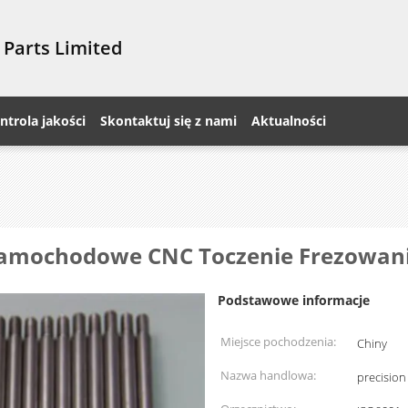
 Parts Limited
ntrola jakości
Skontaktuj się z nami
Aktualności
 samochodowe CNC Toczenie Frezowan
Podstawowe informacje
Miejsce pochodzenia:
Chiny
Nazwa handlowa:
precisio