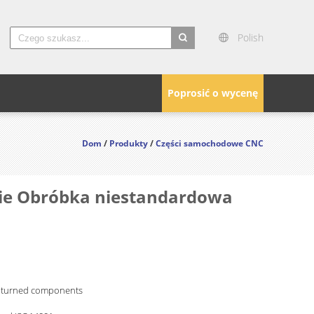
Polish
search
Poprosić o wycenę
Dom
/
Produkty
/
Części samochodowe CNC
ie Obróbka niestandardowa
n turned components