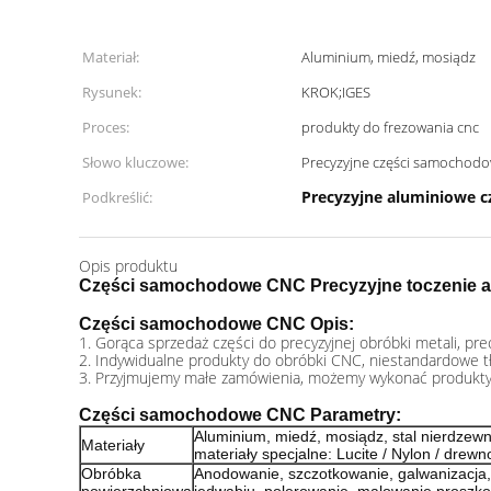
Materiał:
Aluminium, miedź, mosiądz
Rysunek:
KROK;IGES
Proces:
produkty do frezowania cnc
Słowo kluczowe:
Precyzyjne części samochod
Precyzyjne aluminiowe 
Podkreślić:
Opis produktu
Części samochodowe CNC Precyzyjne toczenie a
Części samochodowe CNC
Opis:
1. Gorąca sprzedaż części do precyzyjnej obróbki metali, prec
2. Indywidualne produkty do obróbki CNC, niestandardowe t
3. Przyjmujemy małe zamówienia, możemy wykonać produkty 
Części samochodowe CNC
Parametry:
Aluminium, miedź, mosiądz, stal nierdzewna,
Materiały
materiały specjalne: Lucite / Nylon / drewno 
Obróbka
Anodowanie, szczotkowanie, galwanizacja