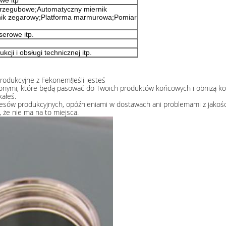
we itp
rzegubowe;Automatyczny miernik
nik zegarowy;Platforma marmurowa;Pomiar
erowe itp.
cji i obsługi technicznej itp.
odukcyjne z Fekonem!Jeśli jesteś
onymi, które będą pasować do Twoich produktów końcowych i obniżą ko
ałeś.
esów produkcyjnych, opóźnieniami w dostawach ani problemami z jakośc
 że nie ma na to miejsca.