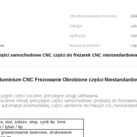
Obróbka powierzchniowa:
Ele
Usługa:
usł
Aplikacja:
nie
owe
Nazwa produktu:
czę
części samochodowe CNC
części do frezarek CNC
niestandardowa
,
,
luminium CNC Frezowanie Obrobione części Niestandardo
yzyjne części toczone, precyzyjne usługi szlifowania.
łoczenie metali, precyzyjne części samochodowe, produkty do frezowani
automatyki przemysłowej, części zamienne do maszyn cnc, niestandard
 stal, żelazo, stop, cynk itp. Inne
/ tytan / itp
, grawerowanie laserowe, drukowanie