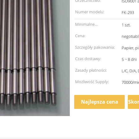
Orzecznictwo:
ISO9001 
Numer modelu:
FK-293
Minimalne
1 szt.
zamówienie:
Cena:
negotiabl
Szczegóły pakowania:
Papier, p
Czas dostawy:
5 ~ 8 dni
Zasady płatności:
L/C, D/A, 
Możliwość Supply:
70000/mi
Najlepsza cena
Skon