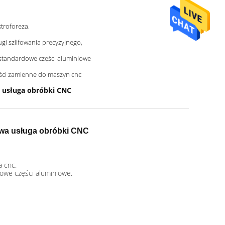
ktroforeza.
ugi szlifowania precyzyjnego,
standardowe części aluminiowe
ści zamienne do maszyn cnc
 usługa obróbki CNC
wa usługa obróbki CNC
a cnc.
owe części aluminiowe.