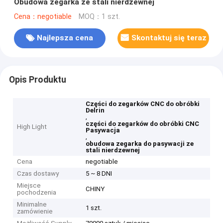
Obudowa zegarka ze stali nierdzewnej
Cena：negotiable
MOQ：1 szt.
Najlepsza cena
Skontaktuj się teraz
Opis Produktu
Części do zegarków CNC do obróbki
Delrin
,
części do zegarków do obróbki CNC
High Light
Pasywacja
,
obudowa zegarka do pasywacji ze
stali nierdzewnej
Cena
negotiable
Czas dostawy
5 ~ 8 DNI
Miejsce
CHINY
pochodzenia
Minimalne
1 szt.
zamówienie