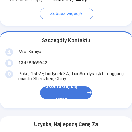
Możliwość Supply
70000 sztuk / miesiąc
Zobacz więcej
Szczegóły Kontaktu
Mrs. Kimiya
13428969642
Pokój 1502F, budynek 3A, TianAn, dystrykt Longgang,
miasto Shenzhen, Chiny
Skontaktuj się
teraz
Uzyskaj Najlepszą Cenę Za