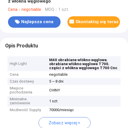
z włókna węglowego
Cena：negotiable
MOQ：1 szt.
Najlepsza cena
Skontaktuj się teraz
Opis Produktu
,
M40 obrabiane włókno węglowe
High Light
,
obrabiane włókno węglowe T700
części z włókna węglowego T700 Cnc
Cena
negotiable
Czas dostawy
5 ~ 8 dni
Miejsce
CHINY
pochodzenia
Minimalne
1 szt.
zamówienie
Możliwość Supply
70000/miesiąc
Zobacz więcej