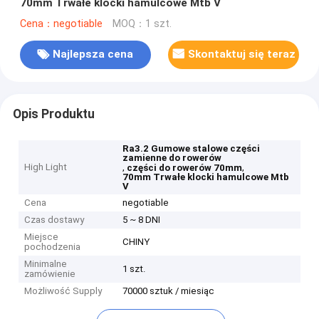
70mm Trwałe klocki hamulcowe Mtb V
Cena：negotiable
MOQ：1 szt.
Najlepsza cena
Skontaktuj się teraz
Opis Produktu
Ra3.2 Gumowe stalowe części
zamienne do rowerów
High Light
,
,
części do rowerów 70mm
70mm Trwałe klocki hamulcowe Mtb
V
Cena
negotiable
Czas dostawy
5 ~ 8 DNI
Miejsce
CHINY
pochodzenia
Minimalne
1 szt.
zamówienie
Możliwość Supply
70000 sztuk / miesiąc