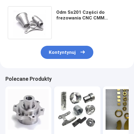
Odm Ss201 Części do
frezowania CNC CMM
Frezowanie części
precyzyjnych Utlenianie
Kontyntynuj
Polecane Produkty