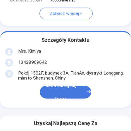
Możliwość Supply
70000/miesiąc
Zobacz więcej
Szczegóły Kontaktu
Mrs. Kimiya
13428969642
Pokój 1502F, budynek 3A, TianAn, dystrykt Longgang,
miasto Shenzhen, Chiny
Skontaktuj się
teraz
Uzyskaj Najlepszą Cenę Za