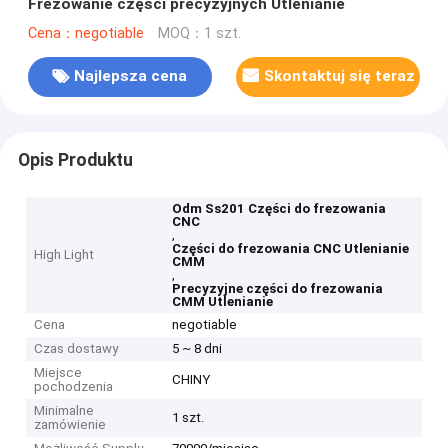
Frezowanie części precyzyjnych Utlenianie
Cena：negotiable
MOQ：1 szt.
Najlepsza cena
Skontaktuj się teraz
Opis Produktu
Odm Ss201 Części do frezowania
CNC
,
Części do frezowania CNC Utlenianie
High Light
CMM
,
Precyzyjne części do frezowania
CMM Utlenianie
Cena
negotiable
Czas dostawy
5 ~ 8 dni
Miejsce
CHINY
pochodzenia
Minimalne
1 szt.
zamówienie