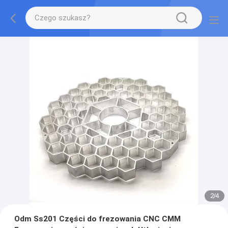
2
/
4
Odm Ss201 Części do frezowania CNC CMM