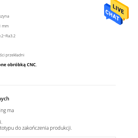
szyna
1 mm
.2~Ra3.2
ści przekładni
ione obróbką CNC
,
nych
ing ma
i.
totypu do zakończenia produkcji.