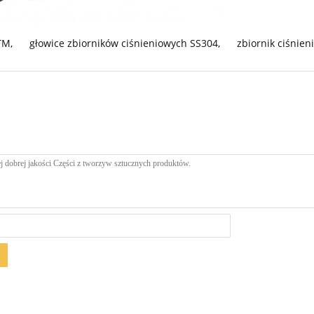
STM
,
głowice zbiorników ciśnieniowych SS304
,
zbiornik ciśnien