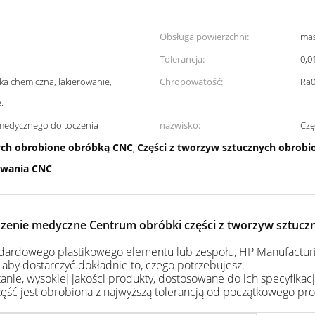
Obsługa powierzchni:
ma
Tolerancja:
0,0
ka chemiczna, lakierowanie,
Chropowatość:
Ra0
.
 medycznego do toczenia
nazwisko:
Czę
nych obrobione obróbką CNC
Części z tworzyw sztucznych obrob
,
zowania CNC
zenie medyczne Centrum obróbki części z tworzyw sztucz
andardowego plastikowego elementu lub zespołu, HP Manufactur
 aby dostarczyć dokładnie to, czego potrzebujesz.
nie, wysokiej jakości produkty, dostosowane do ich specyfikacj
ęść jest obrobiona z najwyższą tolerancją od początkowego pro