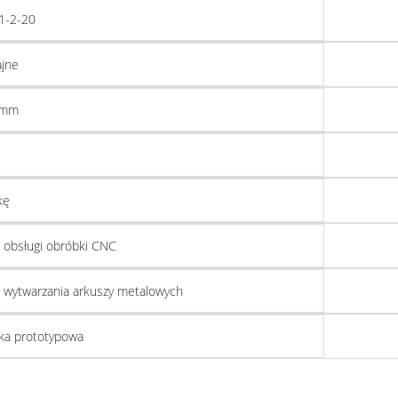
1-2-20
jne
 mm
kę
 obsługi obróbki CNC
 wytwarzania arkuszy metalowych
ka prototypowa