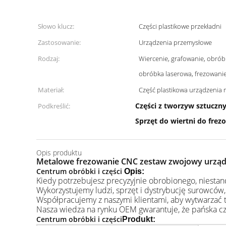
Słowo klucz:
Części plastikowe przekładni
Zastosowanie:
Urządzenia przemysłowe
Rodzaj:
Wiercenie, grafowanie, obrób
obróbka laserowa, frezowanie
Materiał:
Część plastikowa urządzenia
Części z tworzyw sztucz
Podkreślić:
Sprzęt do wiertni do fre
Opis produktu
Metalowe frezowanie CNC zestaw zwojowy urząd
Centrum obróbki i części
Opis:
Kiedy potrzebujesz precyzyjnie obrobionego, niest
Wykorzystujemy ludzi, sprzęt i dystrybucję surowców,
Współpracujemy z naszymi klientami, aby wytwarzać ta
Nasza wiedza na rynku OEM gwarantuje, że pańska cz
Centrum obróbki i części
Produkt
: