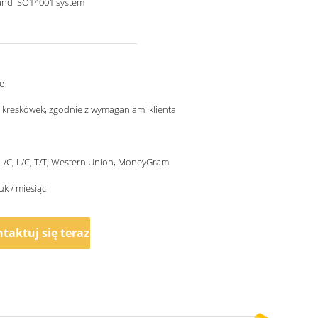
and ISO14001 system
e
 kreskówek, zgodnie z wymaganiami klienta
 L/C, L/C, T/T, Western Union, MoneyGram
uk / miesiąc
taktuj się teraz