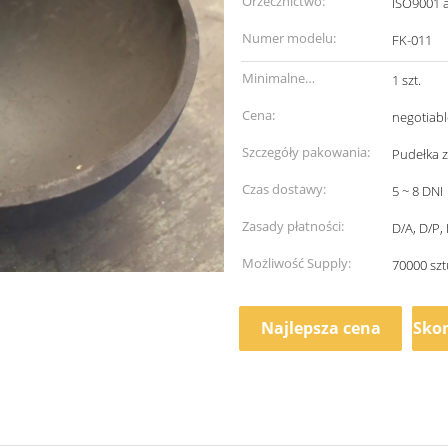
Orzecznictwo:
ISO9001 
Numer modelu:
FK-011
Minimalne
1 szt.
zamówienie:
Cena:
negotiabl
Szczegóły pakowania:
Pudełka z
Czas dostawy:
5 ~ 8 DNI
Zasady płatności:
D/A, D/P,
Możliwość Supply:
70000 szt
Najlepsza cena
Skon