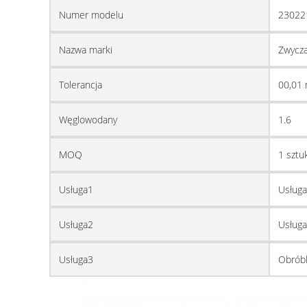
Numer modelu
23022
Nazwa marki
Zwycza
Tolerancja
00,01
Węglowodany
1.6
MOQ
1 sztu
Usługa1
Usługa
Usługa2
Usługa
Usługa3
Obrób